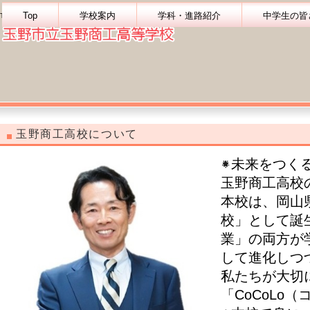
Top
学校案内
学科・進路紹介
中学生の皆
TAMANO COMMERCIAL and TECHNICAL HIGH SCHOOL
保護者の皆様へ
同窓会の皆様へ
玉野商工高校について
未来をつく
玉野商工高校
本校は、岡山
校」として誕
業」の両方が
して進化しつ
私たちが大切
「CoCoLo