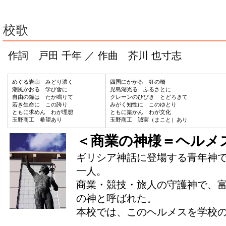
校歌
作詞 戸田 千年 ／ 作曲 芥川 也寸志
めぐる岩山 みどり濃く
四国にかかる 虹の橋
潮風かおる 学び舎に
児島湖光る ふるさとに
自由の鐘は たか鳴りて
クレーンのひびき とどろきて
若き生命に この誇り
みがく知性に このゆとり
ともに求めん わが理想
ともに築かん わが文化
玉野商工 希望あり
玉野商工 誠実（まこと）あり
＜商業の神様＝ヘルメ
ギリシア神話に登場する青年神
一人。
商業・競技・旅人の守護神で、
の神と呼ばれた。
本校では、このヘルメスを学校