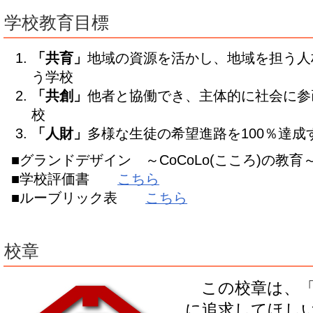
学校教育目標
「共育」
地域の資源を活かし、地域を担う人
う学校
「共創」
他者と協働でき、主体的に社会に参
校
「人財」
多様な生徒の希望進路を100％達成
■グランドデザイン ～CoCoLo(こころ)の教
■学校評価書
こちら
■ルーブリック表
こちら
校章
この校章は、「
に追求してほし